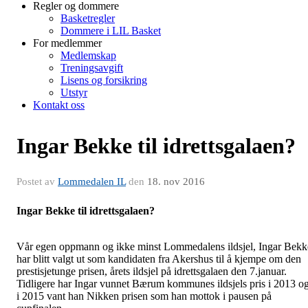
Regler og dommere
Basketregler
Dommere i LIL Basket
For medlemmer
Medlemskap
Treningsavgift
Lisens og forsikring
Utstyr
Kontakt oss
Ingar Bekke til idrettsgalaen?
Postet av
Lommedalen IL
den
18. nov 2016
Ingar Bekke til idrettsgalaen?
Vår egen oppmann og ikke minst Lommedalens ildsjel, Ingar Bekk
har blitt valgt ut som kandidaten fra Akershus til å kjempe om den
prestisjetunge prisen, årets ildsjel på idrettsgalaen den 7.januar.
Tidligere har Ingar vunnet Bærum kommunes ildsjels pris i 2013 o
i 2015 vant han Nikken prisen som han mottok i pausen på