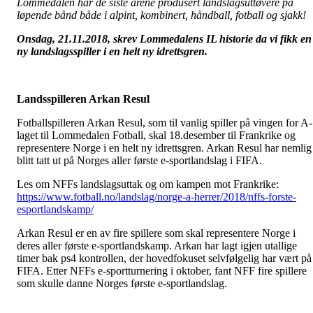
Lommedalen har de siste årene produsert landslagsuttøvere på
løpende bånd både i alpint, kombinert, håndball, fotball og sjakk!
Onsdag, 21.11.2018, skrev Lommedalens IL historie da vi fikk en
ny landslagsspiller i en helt ny idrettsgren.
Landsspilleren Arkan Resul
Fotballspilleren Arkan Resul, som til vanlig
spiller
på vingen for A-
laget til Lommedalen Fotball, skal 18.desember til Frankrike og
representere Norge i en helt ny idrettsgren. Arkan Resul har nemlig
blitt tatt ut på Norges aller første e-sportlandslag i FIFA.
Les om NFFs landslagsuttak og om kampen mot Frankrike:
https://www.fotball.no/landslag/norge-a-herrer/2018/nffs-forste-
esportlandskamp/
Arkan Resul er en av fire spillere som skal representere Norge i
deres aller første e-sportlandskamp. Arkan har lagt igjen utallige
timer bak ps4 kontrollen, der hovedfokuset selvfølgelig har vært på
FIFA. Etter NFFs e-sportturnering i oktober, fant NFF fire spillere
som skulle danne Norges første e-sportlandslag.