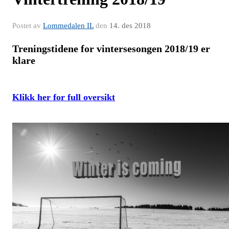
Postet av
Lommedalen IL
den
14. des 2018
Treningstidene for vintersesongen 2018/19 er
klare
Klikk her for full oversikt