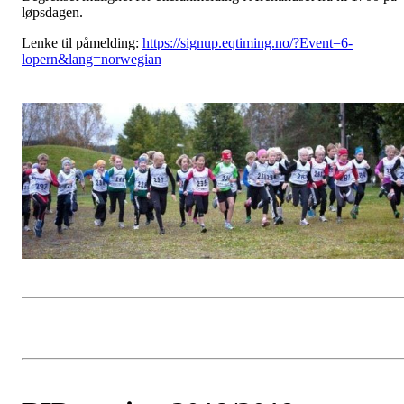
løpsdagen.
Lenke til påmelding:
https://signup.eqtiming.no/?Event=6-
lopern&lang=norwegian