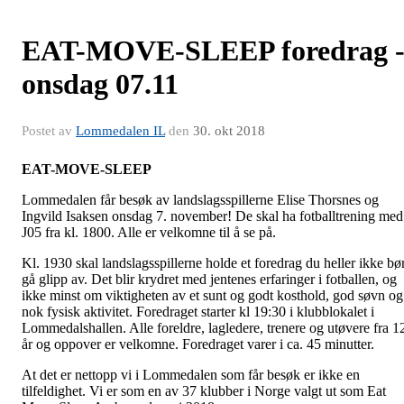
EAT-MOVE-SLEEP foredrag 
onsdag 07.11
Postet av
Lommedalen IL
den
30. okt 2018
EAT-MOVE-SLEEP
Lommedalen får besøk av landslagsspillerne Elise Thorsnes og
Ingvild Isaksen onsdag 7. november! De skal ha fotballtrening med
J05 fra kl. 1800. Alle er velkomne til å se på.
Kl. 1930 skal landslagsspillerne holde et foredrag du heller ikke bø
gå glipp av. Det blir krydret med jentenes erfaringer i fotballen, og
ikke minst om viktigheten av et sunt og godt kosthold, god søvn og
nok fysisk aktivitet. Foredraget starter kl 19:30 i klubblokalet i
Lommedalshallen. Alle foreldre, lagledere, trenere og utøvere fra 1
år og oppover er velkomne. Foredraget varer i ca. 45 minutter.
At det er nettopp vi i Lommedalen som får besøk er ikke en
tilfeldighet. Vi er som en av 37 klubber i Norge valgt ut som Eat