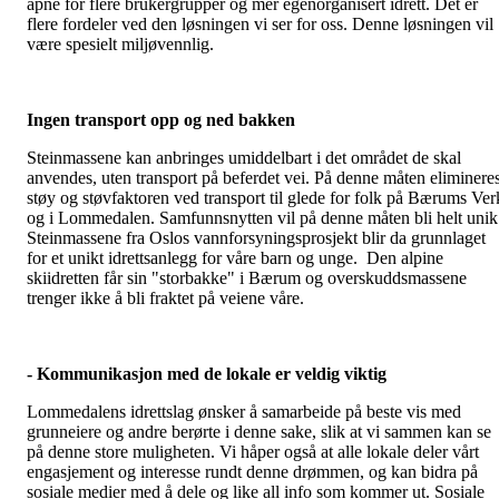
åpne for flere brukergrupper og mer egenorganisert idrett. Det er
flere fordeler ved den løsningen vi ser for oss. Denne løsningen vil
være spesielt miljøvennlig.
Ingen transport opp og ned bakken
Steinmassene kan anbringes umiddelbart i det området de skal
anvendes, uten transport på beferdet vei. På denne måten eliminere
støy og støvfaktoren ved transport til glede for folk på Bærums Ver
og i Lommedalen. Samfunnsnytten vil på denne måten bli helt unik
Steinmassene fra Oslos vannforsyningsprosjekt blir da grunnlaget
for et unikt idrettsanlegg for våre barn og unge. Den alpine
skiidretten får sin "storbakke" i Bærum og overskuddsmassene
trenger ikke å bli fraktet på veiene våre.
- Kommunikasjon med de lokale er veldig viktig
Lommedalens idrettslag ønsker å samarbeide på beste vis med
grunneiere og andre berørte i denne sake, slik at vi sammen kan se
på denne store muligheten. Vi håper også at alle lokale deler vårt
engasjement og interesse rundt denne drømmen, og kan bidra på
sosiale medier med å dele og like all info som kommer ut. Sosiale