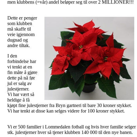
men klubbens (=vår) andel beløper seg til over 2 MILLIONER!!!
Dette er penger
som klubben
må skaffe til
veie igjennom
dugnad og
andre tiltak.
I den
forbindelse har
vi tenkt at en
fin måte å gjøre
dette på nå før
jul er salg av
julestjerner.
Vi har vært så
heldige å få
kjøpt fine julestjerner fra Bryn gartneri til bare 30 kroner stykket.
Vi har tenkt at disse kan selges videre for 100 kroner stykket.
Vi er 500 familier i Lommedalen fotball og hvis hver familie selger
stk. julestjerner hver så tjener klubben 140 000 til den nye banen.