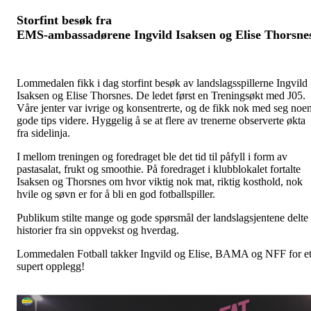
Storfint besøk fra
EMS-ambassadørene
Ingvild Isaksen og Elise Thorsne
Lommedalen fikk i dag storfint besøk av landslagsspillerne Ingvild
Isaksen og Elise Thorsnes. De ledet først en Treningsøkt med J05.
Våre jenter var ivrige og konsentrerte, og de fikk nok med seg noe
gode tips videre. Hyggelig å se at flere av trenerne observerte økta
fra sidelinja.
I mellom treningen og foredraget ble det tid til påfyll i form av
pastasalat, frukt og smoothie. På foredraget i klubblokalet fortalte
Isaksen og Thorsnes om hvor viktig nok mat, riktig kosthold, nok
hvile og søvn er for å bli en god fotballspiller.
Publikum stilte mange og gode spørsmål der landslagsjentene delte
historier fra sin oppvekst og hverdag.
Lommedalen Fotball takker Ingvild og Elise, BAMA og NFF for e
supert opplegg!