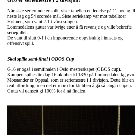
G16 er seriemestre i 2 divisjon!
Når siste serierunde er spilt, viser tabellen en ledelse på 11 poeng til
neste lag og 54 scorede mål. Siste seriekamp var mot tabelltoer
Holmen, som vant 2-1 i vårsesongen.
Lommedalens gutter var ivrige etter å få revansje og ville bekrefte
seriegullet.
De vant til slutt 9-1 i en imponerende oppvisning i innsats og
offensivt spill.
Skal spille semi-final i OBOS Cup
G16 er også i semifinalen i Oslo-mesterskapet (OBOS cup).
Kampen spilles tirsdag 16 oktober kl 1830 på Lommedalen kg øvre
Motstander er Oppsal, som er seriemestre i 1 divisjon. Dette blir en
real utfordring, men det er moro for klubben å gå så langt i cupen.
Gutta vil uansett gi 100% for å nå finalen.