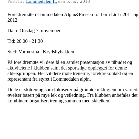
Postet av
Lommedalen IL
den
5. nov 2018
Foreldremøte i Lommedalen Alpin&Freeski for barn født i 2011 og
2012.
Dato: Onsdag 7. november
Tid: 20 00 - 21 30
Sted: Varmestua i Krydsbybakken
På foreldremøte vil dere få en samlet presentasjon av tilbudet og
aktivitetene i klubben samt det sportslige opplegget for denne
aldersgruppen. Her vil dere møte trenerne, foreldrekontakt og en
representant fra styret i Lommedalen alpin.
Dette er skitrening som fokuserer på grunnteknikk gjennom variert
øvelser basert på mye lek og veiledning. Fra klubben anbefales det 
kombinere organisert trening sammen med skileiken.