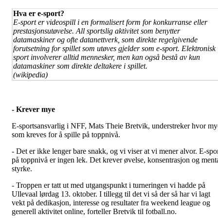
Hva er e-sport?
E-sport
er videospill i en formalisert form for konkurranse eller
prestasjonsutøvelse. All sportslig aktivitet som benytter
datamaskiner og ofte datanettverk, som direkte regelgivende
forutsetning for spillet som utøves gjelder som e-sport. Elektronisk
sport involverer alltid mennesker, men kan også bestå av kun
datamaskiner som direkte deltakere i spillet.
(wikipedia)
- Krever mye
E-sportsansvarlig i NFF, Mats Theie Bretvik, understreker hvor my
som kreves for å spille på toppnivå.
- Det er ikke lenger bare snakk, og vi viser at vi mener alvor. E-spo
på toppnivå er ingen lek. Det krever øvelse, konsentrasjon og ment
styrke.
- Troppen er tatt ut med utgangspunkt i turneringen vi hadde på
Ullevaal lørdag 13. oktober. I tillegg til det vi så der så har vi lagt
vekt på dedikasjon, interesse og resultater fra weekend league og
generell aktivitet online, forteller Bretvik til fotball.no.