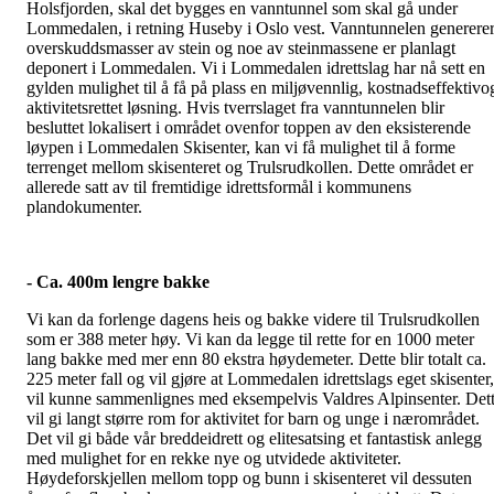
Holsfjorden, skal det bygges en vanntunnel som skal gå under
Lommedalen, i retning Huseby i Oslo vest.
Vanntunnelen generere
overskuddsmasser av stein og noe av steinmassene er planlagt
deponert i Lommedalen. Vi i Lommedalen idrettslag har nå sett en
gylden mulighet til å få på plass en miljøvennlig, kostnadseffektivo
aktivitetsrettet løsning. Hvis tverrslaget fra vanntunnelen blir
besluttet lokalisert i området ovenfor toppen av den eksisterende
løypen i Lommedalen Skisenter, kan vi få mulighet til å forme
terrenget mellom skisenteret og Trulsrudkollen. Dette området er
allerede satt av til fremtidige idrettsformål i kommunens
plandokumenter.
- Ca. 400m lengre bakke
Vi kan da forlenge dagens heis og bakke videre til Trulsrudkollen
som er 388 meter høy. Vi kan da legge til rette for en 1000 meter
lang bakke med mer enn 80 ekstra høydemeter. Dette blir totalt ca.
225 meter fall og vil gjøre at Lommedalen idrettslags eget skisenter,
vil kunne sammenlignes med eksempelvis Valdres Alpinsenter. Det
vil gi langt større rom for aktivitet for barn og unge i nærområdet.
Det vil gi både vår breddeidrett og elitesatsing et fantastisk anlegg
med mulighet for en rekke nye og utvidede aktiviteter.
Høydeforskjellen mellom topp og bunn i skisenteret vil dessuten