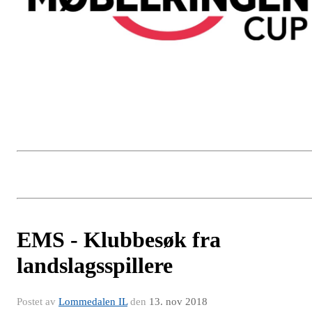
EMS - Klubbesøk fra
landslagsspillere
Postet av
Lommedalen IL
den
13. nov 2018