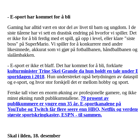
- E-sport har kommet for å bli
Gaming har alltid vært en stor del av livet til barn og ungdom. I de
siste tiårene har vi sett en drastisk endring på hvorfor vi spiller. Det
er ikke for å bli ferdig med et spill, gå opp i level, eller klare "siste
boss" på SuperMario. Vi spiller for å konkurrere med andre
likesinnede, akkurat som vi gjør på fotballbanen, håndballbanen og 
slalåmbakken.
-
E-sport er ikke et blaff. Det har kommet for å bli, forklarte
kulturminister Trine Skei Grande da hun holdt en tale under 
sportdagen i 2018
. Hun understreket også betydningen av dataspil
og e-sport, og hvor stor forskjell det er mellom hobby og sport.
Ferske tall viser en enorm økning av profesjonelle gamere, og ikke
minst økning rundt publikumstallene.
79 prosent av
publikummere er yngre enn 35 år. E-sportkanalene på
YouTube og Twitch får flere seere enn HBO, Netflix og verden
største sportskringkaster, ESPN - til sammen.
Skal i ilden, 18. desember