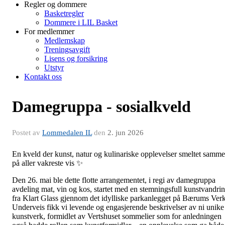
Regler og dommere
Basketregler
Dommere i LIL Basket
For medlemmer
Medlemskap
Treningsavgift
Lisens og forsikring
Utstyr
Kontakt oss
Damegruppa - sosialkveld
Postet av
Lommedalen IL
den
2. jun 2026
En kveld der kunst, natur og kulinariske opplevelser smeltet samm
på aller vakreste vis ✨
Den 26. mai ble dette flotte arrangementet, i regi av damegruppa
avdeling mat, vin og kos, startet med en stemningsfull kunstvandri
fra Klart Glass gjennom det idylliske parkanlegget på Bærums Verk
Underveis fikk vi levende og engasjerende beskrivelser av ni unike
kunstverk, formidlet av Vertshuset sommelier som for anledningen