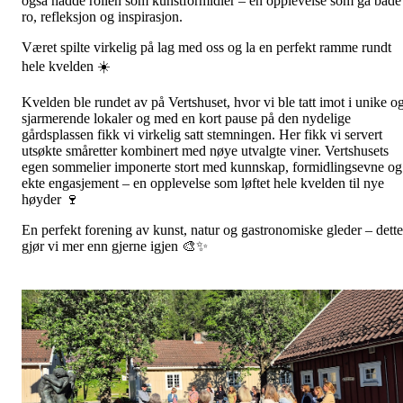
også hadde rollen som kunstformidler – en opplevelse som ga både
ro, refleksjon og inspirasjon.
Været spilte virkelig på lag med oss og la en perfekt ramme rundt
hele kvelden ☀️
Kvelden ble rundet av på Vertshuset, hvor vi ble tatt imot i unike o
sjarmerende lokaler og med en kort pause på den nydelige
gårdsplassen fikk vi virkelig satt stemningen. Her fikk vi servert
utsøkte småretter kombinert med nøye utvalgte viner. Vertshusets
egen sommelier imponerte stort med kunnskap, formidlingsevne og
ekte engasjement – en opplevelse som løftet hele kvelden til nye
høyder 🍷
En perfekt forening av kunst, natur og gastronomiske gleder – dette
gjør vi mer enn gjerne igjen 🎨✨