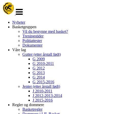
Veksle
navigasjon
Nyheter
Basketgruppen
Vil du begynne med basket?
Treningstider
Politiattester
Dokumenter
Våre lag
Gutter (etter årstall født)
G 2009
G 2010-2011
G 2012
G 2013
G 2014
G 2015-2016
Jenter (etter årstall født)
J 2010-2011
J 2012-2013-2014
J 2015-2016
Regler og dommere
Basketregler
Dommere i LIL Basket