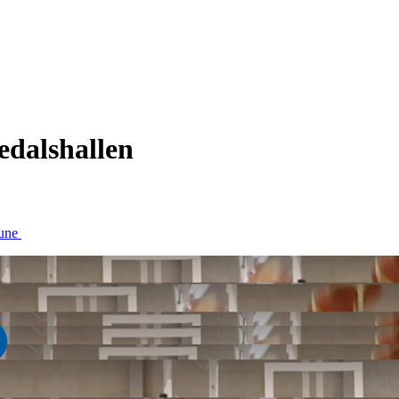
edalshallen
bune