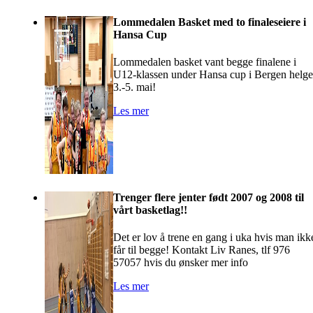
Lommedalen Basket med to finaleseiere i
Hansa Cup
Lommedalen basket vant begge finalene i
U12-klassen under Hansa cup i Bergen helg
3.-5. mai!
Les mer
Trenger flere jenter født 2007 og 2008 til
vårt basketlag!!
Det er lov å trene en gang i uka hvis man ikk
får til begge! Kontakt Liv Ranes, tlf 976
57057 hvis du ønsker mer info
Les mer