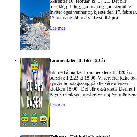
Skisenter 10. februar, kl. 17-21. Det blir
musikk, grilling, god mat og god stemning!
Inviter også venner og kjente den 17. februar,
17. mars og 24. mars! Lyst til å prø
Les mer
Lommedalen IL blir 120 år
Bli med å marker Lommedalens IL 120 års
bursdag 1.2.23 kl 18.00. Vi serverer kake og
synger bursdagssang på alle våre arenaer
klokken 18:00. Det blir også gratis kjøring i
Krydsbybakken, med servering Vel m&oslas
Les mer