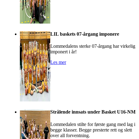
LIL baskets 07-årgang imponere
Lommedalens sterke 07-årgang har virkelig
imponert i år!
Les mer
Strålende innsats under Basket U16-NM
Lommedalen stilte for første gang med lag i
begge klasser. Begge presterte rett og slett
over all forventning.