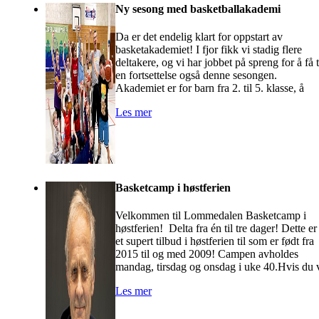
Ny sesong med basketballakademi
Da er det endelig klart for oppstart av
basketakademiet! I fjor fikk vi stadig flere
deltakere, og vi har jobbet på spreng for å få t
en fortsettelse også denne sesongen.
Akademiet er for barn fra 2. til 5. klasse, å
Les mer
Basketcamp i høstferien
Velkommen til Lommedalen Basketcamp i
høstferien! Delta fra én til tre dager! Dette er
et supert tilbud i høstferien til som er født fra
2015 til og med 2009! Campen avholdes
mandag, tirsdag og onsdag i uke 40.Hvis du 
Les mer