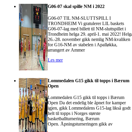
G06-07 skal spille NM i 2022
G06-07 TIL NM-SLUTTSPILL I
TRONDHEIM Vi gratulerer LIL baskets
G06-07-lag med billett til NM-sluttspillet i
Trondheim helga 29. april-1. mai 2022! Helg
26.-28. november gikk nemlig NM-kvaliken
for G16-NM av stabelen i Apalløkka,
arrangert av Ammer
Les mer
Lommedalen G15 gikk til topps i Bærum
Open
Lommedalen G15 gikk til topps i Bærum
Open Da det endelig ble åpnet for kamper
igjen, gikk Lommedalens G15-lag likså godt
helt til topps i Norges største
basketballturnering, Bærum
Open. Åpningsturneringen gikk av