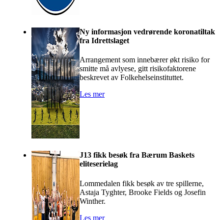
Ny informasjon vedrørende koronatiltak
fra Idrettslaget
Arrangement som innebærer økt risiko for
smitte må avlyese, gitt risikofaktorene
beskrevet av Folkehelseinstituttet.
Les mer
J13 fikk besøk fra Bærum Baskets
eliteserielag
Lommedalen fikk besøk av tre spillerne,
Astaja Tyghter, Brooke Fields og Josefin
Winther.
Les mer