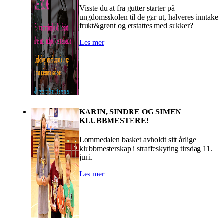
Visste du at fra gutter starter på
ungdomsskolen til de går ut, halveres inntake
frukt&grønt og erstattes med sukker?
Les mer
KARIN, SINDRE OG SIMEN
KLUBBMESTERE!
Lommedalen basket avholdt sitt årlige
klubbmesterskap i straffeskyting tirsdag 11.
juni.
Les mer