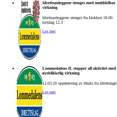
Idrettsanleggene stenges med umiddelbar
virkning
Idrettsanleggene stenges fra klokken 18.00
torsdag 12.3
Les mer
Lommedalens IL stopper all aktivitet med
øyeblikkelig virkning
12.03.20 oppdatering av tiltaks fra idrettslage
Les mer