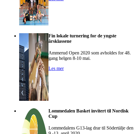
Fin lokale turnering for de yngste
årsklassene
Ammerud Open 2020 som avholdes for 48.
gang helgen 8-10 mai.
Les mer
Lommedalen Basket invitert til Nordisk
Cup
Lommedalens G13-lag drar til Södertälje den
9.-13. april 2020.