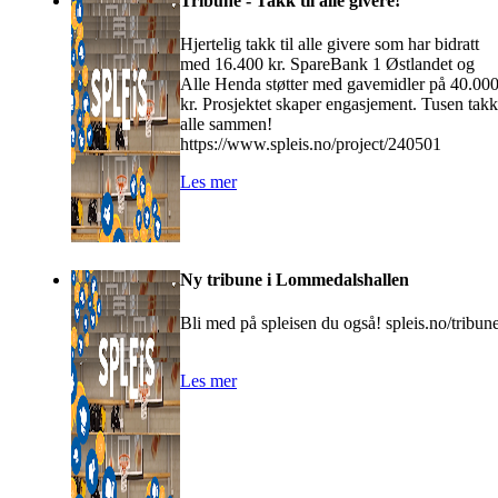
Tribune - Takk til alle givere!
Hjertelig takk til alle givere som har bidratt
med 16.400 kr. SpareBank 1 Østlandet og
Alle Henda støtter med gavemidler på 40.00
kr. Prosjektet skaper engasjement. Tusen takk
alle sammen!
https://www.spleis.no/project/240501
Les mer
Ny tribune i Lommedalshallen
Bli med på spleisen du også! spleis.no/tribun
Les mer